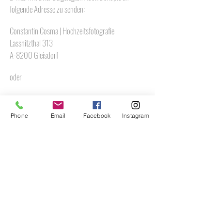
folgende Adresse zu senden:
Constantin Cosma | Hochzeitsfotografie
Lassnitzthal 313
A-8200 Gleisdorf
oder
foto@constantin-cosma.at
Phone
Email
Facebook
Instagram
Wir werden Ihre Anfrage dann entsprechend der
gesetzlichen Vorschriften bearbeiten.
Sie erreichen uns unter folgenden Kontaktdaten:
Unternehmen: Constantin Cosma | Fotografie
Telefonnummer: 0664 43 83 724
Strasse: Lassnitzthal 313
PLZ, Ort: 8200 Gleisdorf